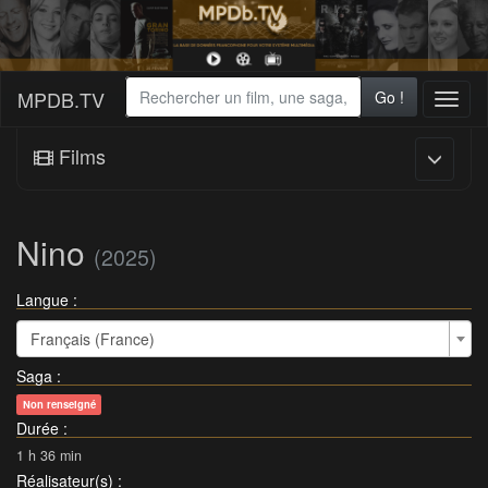
MPDB.TV
Go !
Toggl
naviga
Films
Nino
(2025)
Langue :
Français (France)
Saga
:
Non renseigné
Durée
:
1 h 36 min
Réalisateur(s)
: