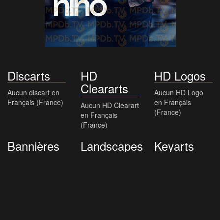
Discarts
HD
HD Logos
Cleararts
Aucun discart en
Aucun HD Logo
Français (France)
en Français
Aucun HD Clearart
(France)
en Français
(France)
Bannières
Landscapes
Keyarts
Aucune bannière
Aucun landscape
Aucun keyart en
en Français
en Français
Français (France)
(France)
(France)
Casting
(3)