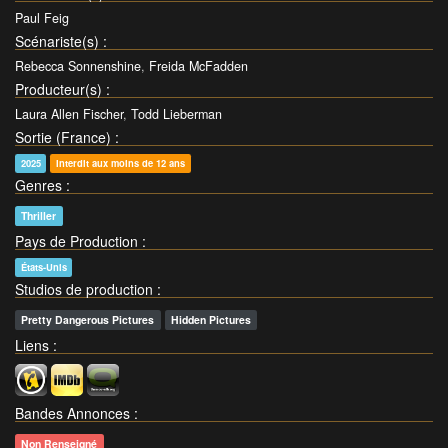
Paul Feig
Scénariste(s)
:
Rebecca Sonnenshine
,
Freida McFadden
Producteur(s)
:
Laura Allen Fischer
,
Todd Lieberman
Sortie (France)
:
2025
Interdit aux moins de 12 ans
Genres
:
Thriller
Pays de Production
:
États-Unis
Studios de production
:
Pretty Dangerous Pictures
Hidden Pictures
Liens
:
Bandes Annonces
:
Non Renseigné