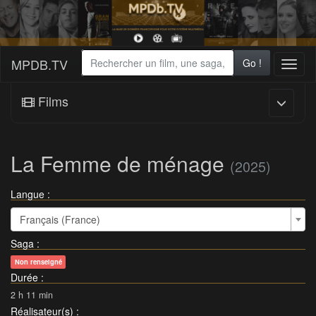
MPDB.TV
Go !
Toggl
naviga
Films
La Femme de ménage
(2025)
Langue :
Français (France)
Saga
:
Non renseigné
Durée
:
2 h 11 min
Réalisateur(s)
: