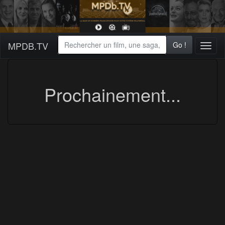
MPDB.TV
Go !
Toggl
naviga
Prochainement...