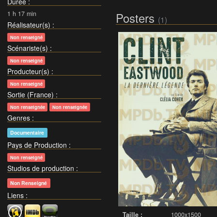
Durée
:
1 h 17 min
Posters
(1)
Réalisateur(s)
:
Non renseigné
Scénariste(s)
:
Non renseigné
Producteur(s)
:
Non renseigné
Sortie (France)
:
Non renseignée
Non renseignée
Genres
:
Documentaire
Pays de Production
:
Non renseigné
Studios de production
:
Non Renseigné
Liens
:
Taille :
1000x1500