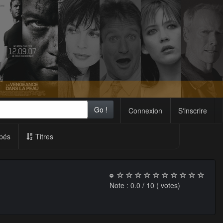
Go !
Connexion
S'inscrire
pés
Titres
Note :
0.0
/ 10 (
votes)