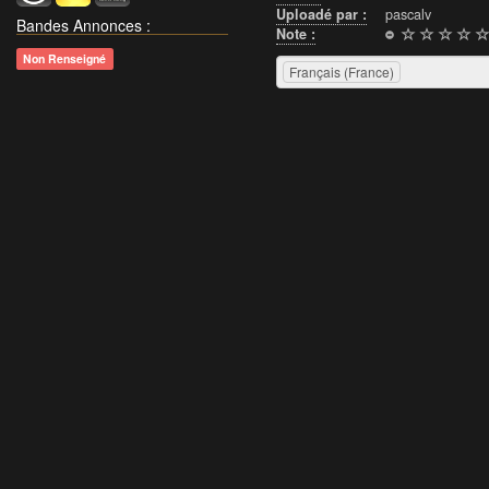
Uploadé par :
pascalv
Bandes Annonces
:
Note :
Non Renseigné
Français (France)