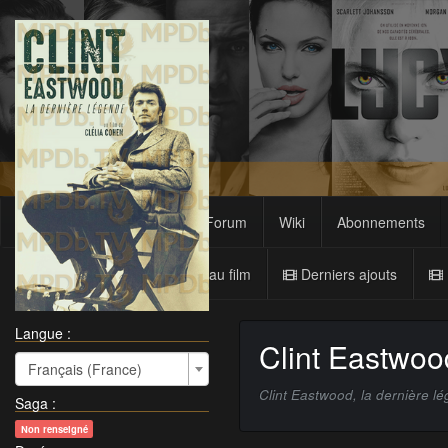
Films
Sagas
Forum
Wiki
Abonnements
Nouveau film
Derniers ajouts
Langue :
Clint Eastwoo
Français (France)
Clint Eastwood, la dernière l
Saga
:
Non renseigné