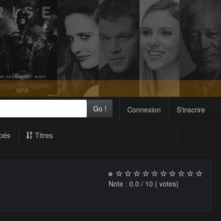
Go !
Connexion
S'inscrire
pés
Titres
Note :
0.0
/ 10 (
votes)