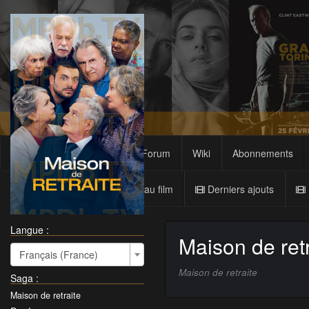
Films
Sagas
Forum
Wiki
Abonnements
Nouveau film
Derniers ajouts
Langue :
Maison de retr
Français (France)
Maison de retraite
Saga
:
Maison de retraite