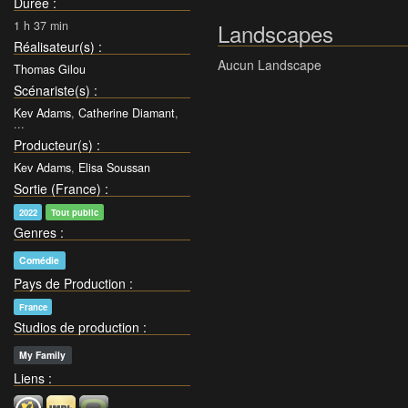
Durée
:
1 h 37 min
Landscapes
Réalisateur(s)
:
Aucun Landscape
Thomas Gilou
Scénariste(s)
:
Kev Adams
,
Catherine Diamant
,
...
Producteur(s)
:
Kev Adams
,
Elisa Soussan
Sortie (France)
:
2022
Tout public
Genres
:
Comédie
Pays de Production
:
France
Studios de production
:
My Family
Liens
: