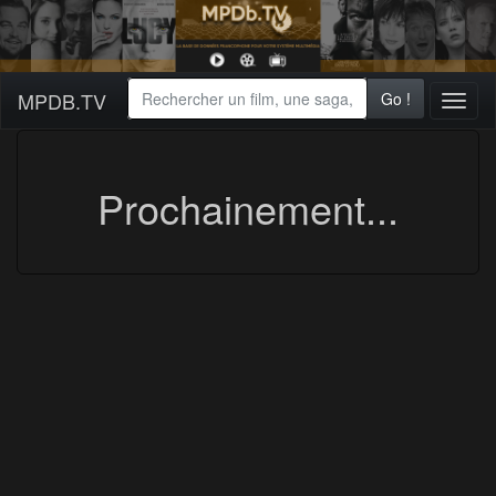
MPDB.TV
Go !
Toggl
naviga
Prochainement...