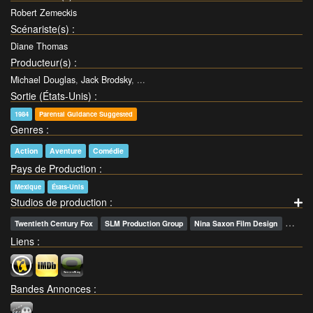
Robert Zemeckis
Scénariste(s)
:
Diane Thomas
Producteur(s)
:
Michael Douglas
,
Jack Brodsky
, ...
Sortie (États-Unis)
:
1984
Parental Guidance Suggested
Genres
:
Action
Aventure
Comédie
Pays de Production
:
Mexique
États-Unis
Studios de production
:
…
Twentieth Century Fox
SLM Production Group
Nina Saxon Film Design
Liens
:
Bandes Annonces
: