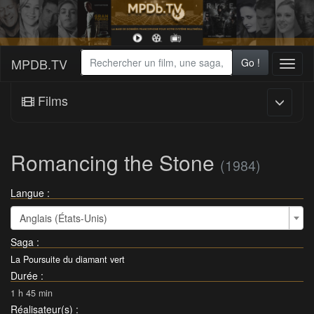
MPDB.TV
Go !
Toggl
naviga
Films
Romancing the Stone
(1984)
Langue :
Anglais (États-Unis)
Saga
:
La Poursuite du diamant vert
Durée
:
1 h 45 min
Réalisateur(s)
: