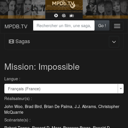
MPDB.TV
Go !
Toggl
naviga
Sagas
Mission: Impossible
Langue :
Français (France)
Réalisateur(s) :
John Woo
,
Brad Bird
,
Brian De Palma
,
J.J. Abrams
,
Christopher
McQuarrie
Scénariste(s) :
Robert Towne
,
Ronard D. Moor
,
Brannon Braga
,
Ronald D.