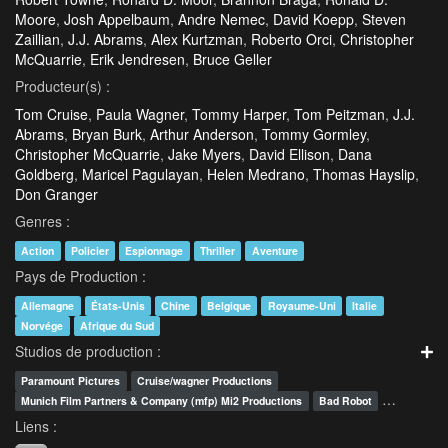
Moore
,
Josh Appelbaum
,
Andre Nemec
,
David Koepp
,
Steven
Zaillian
,
J.J. Abrams
,
Alex Kurtzman
,
Roberto Orci
,
Christopher
McQuarrie
,
Erik Jendresen
,
Bruce Geller
Producteur(s) :
Tom Cruise
,
Paula Wagner
,
Tommy Harper
,
Tom Peitzman
,
J.J.
Abrams
,
Bryan Burk
,
Arthur Anderson
,
Tommy Gormley
,
Christopher McQuarrie
,
Jake Myers
,
David Ellison
,
Dana
Goldberg
,
Maricel Pagulayan
,
Helen Medrano
,
Thomas Hayslip
,
Don Granger
Genres :
Action
Policier
Espionnage
Thriller
Aventure
Pays de Production :
Allemagne
États-Unis
Chine
Belgique
Royaume-Uni
Italie
Norvége
Afrique du Sud
Studios de production :
Paramount Pictures
Cruise/wagner Productions
…
Munich Film Partners & Company (mfp) Mi2 Productions
Bad Robot
Liens :