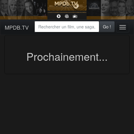
MPDB.TV
Go !
Toggl
naviga
Prochainement...