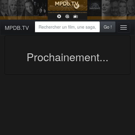
MPDB.TV
Go !
Toggl
naviga
Prochainement...