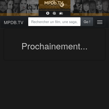
MPDB.TV
Go !
Toggl
naviga
Prochainement...