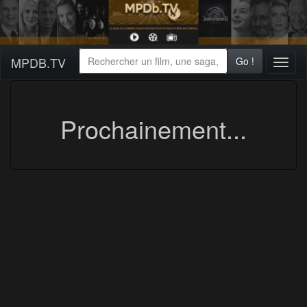
MPDB.TV
Go !
Toggl
naviga
Prochainement...