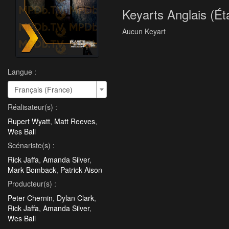
Keyarts Anglais (Ét
Aucun Keyart
Langue :
Français (France)
Réalisateur(s) :
Rupert Wyatt
,
Matt Reeves
,
Wes Ball
Scénariste(s) :
Rick Jaffa
,
Amanda Silver
,
Mark Bomback
,
Patrick Aison
Producteur(s) :
Peter Chernin
,
Dylan Clark
,
Rick Jaffa
,
Amanda Silver
,
Wes Ball