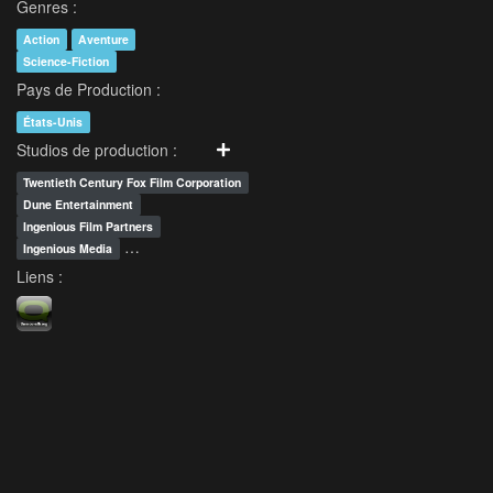
Genres :
Action
Aventure
Science-Fiction
Pays de Production :
États-Unis
Studios de production :
Twentieth Century Fox Film Corporation
Dune Entertainment
Ingenious Film Partners
…
Ingenious Media
Liens :