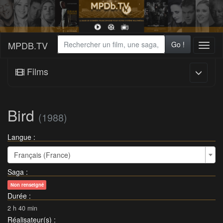
MPDB.TV
Go !
Toggl
naviga
Films
Bird
(1988)
Langue :
Français (France)
Saga
:
Non renseigné
Durée
:
2 h 40 min
Réalisateur(s)
: