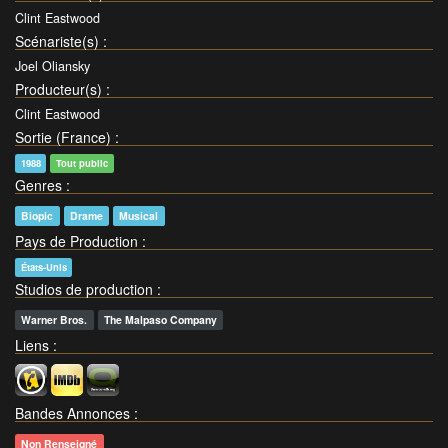
Clint Eastwood
Scénariste(s)
:
Joel Oliansky
Producteur(s)
:
Clint Eastwood
Sortie (France)
:
1988
Tout public
Genres
:
Biopic
Drame
Musical
Pays de Production
:
États-Unis
Studios de production
:
Warner Bros.
The Malpaso Company
Liens
:
Bandes Annonces
:
Non Renseigné